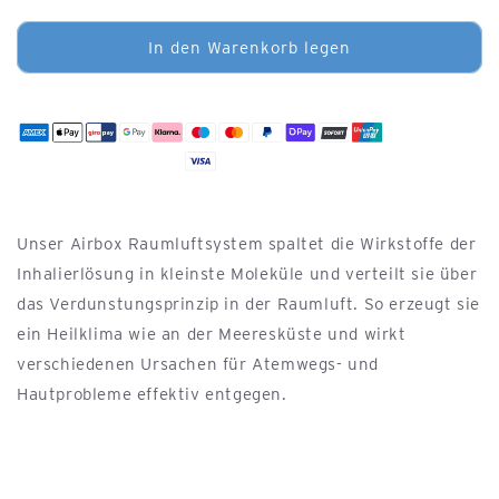
die
die
Menge
Menge
für
für
In den Warenkorb legen
AIRBOX
AIRBOX
I
I
–
–
Standard
Standard
Raumklimasystem
Raumklimasystem
Unser Airbox Raumluftsystem spaltet die Wirkstoffe der
Inhalierlösung in kleinste Moleküle und verteilt sie über
das Verdunstungsprinzip in der Raumluft. So erzeugt sie
ein Heilklima wie an der Meeresküste und wirkt
verschiedenen Ursachen für Atemwegs- und
Hautprobleme effektiv entgegen.